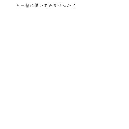
と一緒に働いてみませんか？
​〈 STOP! ハラスメントの取組みについて 〉
T O P
お知らせ
建築に関する相談
ごみに関する相談
アクセス・会社情報
エコアクション21
採用情報
お問い合わせ
認証番号
0002204