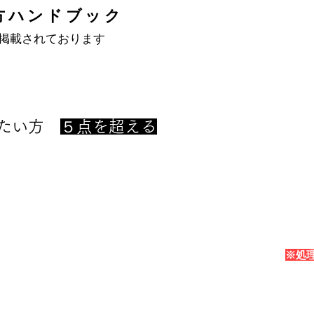
方ハンドブック
掲載されております
みたい方
５点を超える
STEP2
処理券購入
​※
販売店にて粗大ごみ処理
券の購入をお願いします