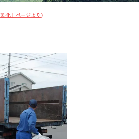
有料化」ページより
）