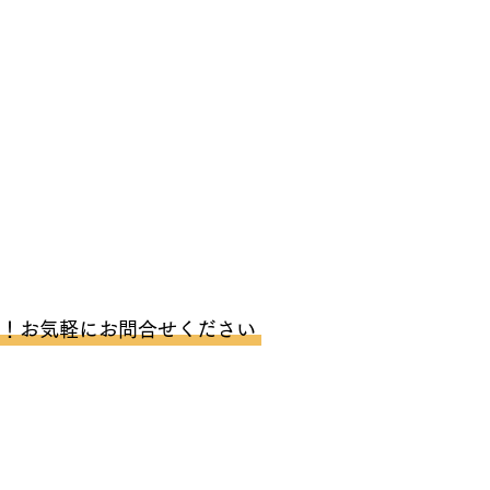
料！お気軽にお問合せください
STEP4
回 収