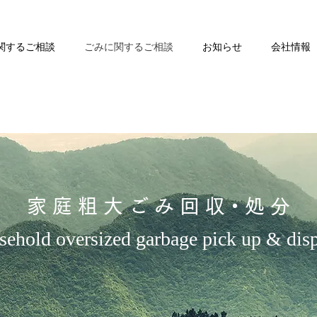
関するご相談
ごみに関するご相談
お知らせ
会社情報
​家 庭 粗 大 ご み 回 収・処 分
ehold oversized garbage pick up & dis