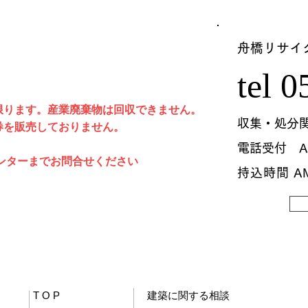
舟橋​リサイ
tel 
限ります。産業廃棄物は回収できません。
​収集・処分
券を販売しておりません。
​電話受付 A
センターまでお問合せください
​持込時間 A
T O P
建築に関する相談