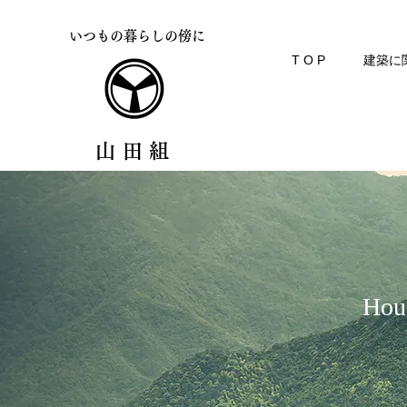
​いつもの暮らしの傍に
T O P
建築に
山田組
Hous