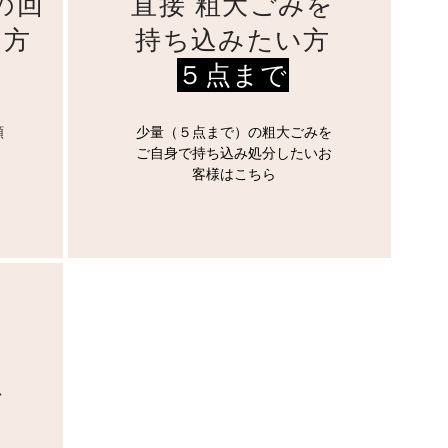
の回
直接 粗大ごみを
い方
持ち込みたい方
​５点まで
頼
少量（５点まで）の粗大ごみを
ご自身で持ち込み処分したいお
客様はこちら
を
方