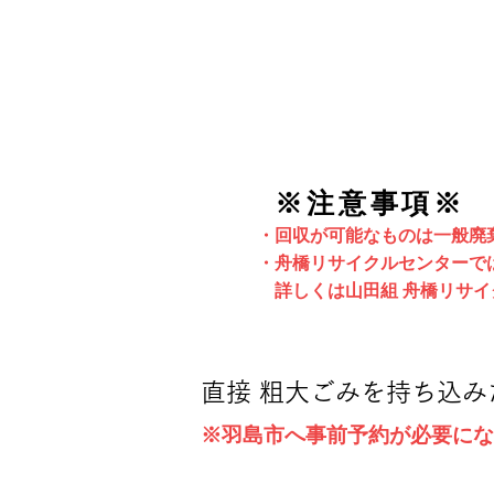
​電話をする
​
山田組
舟橋リサイクルセンター
TEL 058-397-2080
※注意事項※
・回収が可能なものは一般廃
・舟橋リサイクルセンターで
​ 詳しくは山田組 舟橋リサ
直接 粗大ごみを持ち込
※羽島市へ事前予約が必要にな