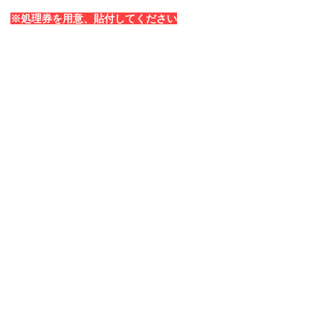
​※処理券を用意、貼付してください
​日程を打合せ後、スタ
ッフが回収に伺います
。
。