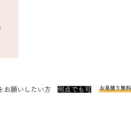
お
​お見積り無
をお願いしたい方
何点でも可
STEP2
STEP3