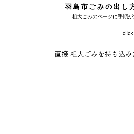
羽島市ごみの出し
粗大ごみのページに手順が
click
直接 粗大ごみを持ち込
STEP1
​電話をする
山田組 舟橋リサイクルセンター
TEL 058-397-2080