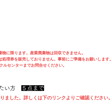
現 地 調 査
​お 見 積 り
ごみの回収処分のお見
​スタッフがごみの内容を
積りをして
ご連絡いた
確認しに伺います
します
棄物に限ります。産業廃棄物は回収できません。
は処理券を販売しておりません。事前にご準備をお願いします
イクルセンターまでお問合せください。
みたい方
５点まで
りました。詳しくは下のリンクよりご確認ください